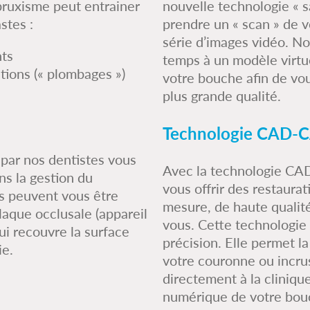
 bruxisme peut entrainer
nouvelle technologie « s
stes :
prendre un « scan » de v
série d’images vidéo. No
ts
temps à un modèle virtu
ations (« plombages »)
votre bouche afin de vous
plus grande qualité.
Technologie CAD-
 par nos dentistes vous
Avec la technologie CAD
ns la gestion du
vous offrir des restaura
s peuvent vous être
mesure, de haute qualité
laque occlusale (appareil
vous. Cette technologie a
qui recouvre la surface
précision. Elle permet la
ie.
votre couronne ou incru
directement à la cliniqu
numérique de votre bou