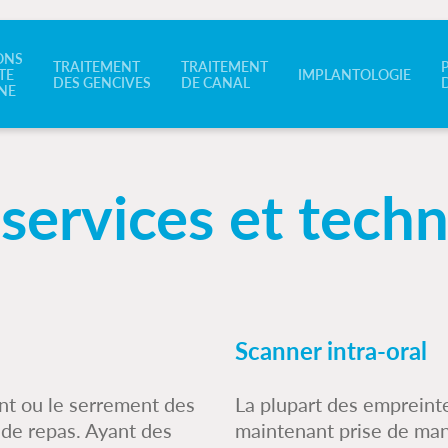
ONS
TRAITEMENT
TRAITEMENT
TE
IMPLANTOLOGIE
DES GENCIVES
DE CANAL
NE
services et tech
Scanner intra-oral
nt ou le serrement des
La plupart des empreinte
de repas. Ayant des
maintenant prise de ma